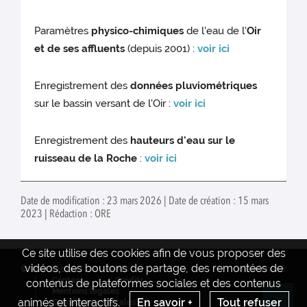
Paramètres
physico-chimiques
de l'eau de l'
Oir
et de ses affluents
(depuis 2001) :
voir ici
Enregistrement des
données pluviométriques
sur le bassin versant de l'Oir :
voir ici
Enregistrement des
hauteurs d'eau sur le
ruisseau de la Roche
:
voir ici
Date de modification : 23 mars 2026 | Date de création : 15 mars
2023 | Rédaction : ORE
Ce site utilise des cookies afin de vous proposer des
vidéos, des boutons de partage, des remontées de
© INRAE 2022
Actualités
www.inrae.fr
Contact
Crédits
contenus de plateformes sociales et des contenus
Mentions legales
animés et interactifs.
En savoir +
Tout refuser
Conditions générales