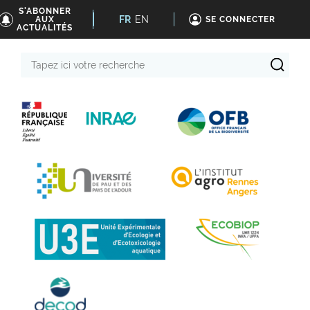
S'ABONNER
FR
EN
AUX
SE CONNECTER
ACTUALITÉS
Tapez
ici
votre
recherche