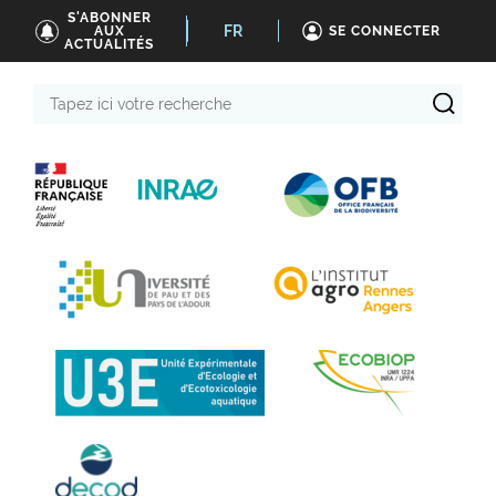
S'ABONNER
FR
AUX
SE CONNECTER
ACTUALITÉS
Tapez
ici
votre
recherche