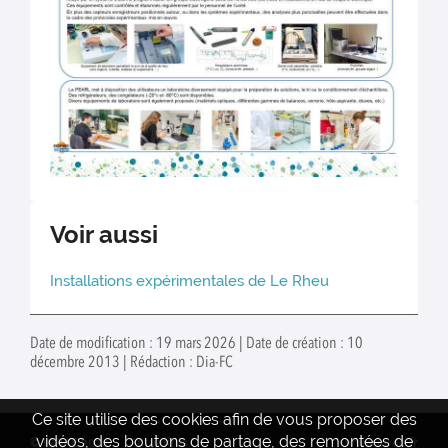
Voir aussi
Installations expérimentales de Le Rheu
Date de modification : 19 mars 2026 | Date de création : 10
décembre 2013 | Rédaction : Dia-FC
Ce site utilise des cookies afin de vous proposer des
vidéos, des boutons de partage, des remontées de
© INRAE 2022
Actualités
www.inrae.fr